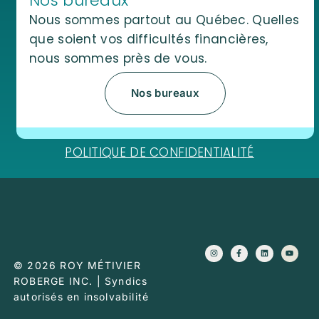
Nos bureaux
Nous sommes partout au Québec. Quelles
que soient vos difficultés financières,
nous sommes près de vous.
Nos bureaux
POLITIQUE DE CONFIDENTIALITÉ
I
F
L
Y
n
a
i
o
s
c
n
u
© 2026 ROY MÉTIVIER
t
e
k
t
a
b
e
u
ROBERGE INC. | Syndics
g
o
d
b
r
o
i
e
autorisés en insolvabilité
a
k
n
m
-
f