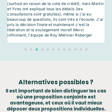
tin
de Roy Métivier le syndic en insolvabilité à
ap
considérer en premier.
pl
et
ai
dé
pl
té
mu
de
Alternatives possibles ?
Il est important de bien distinguer les cas
où une proposition conjointe est
avantageuse, et ceux où il vaut mieux
déposer deux propositions individuelles.