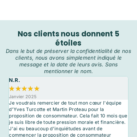
Nos clients nous donnent 5
étoiles
Dans le but de préserver la confidentialité de nos
clients, nous avons simplement indiqué le
message et la date de leurs avis. Sans
mentionner le nom.
S.R.
F
★
★
★
★
★
★
Novembre 2024
Se
Excellent service en tout point. Ils répondent
Sa
rapidement à vos demandes. Ils vous dirigent au
MÉ
que
mieux en fonction de votre situation et de vos
co
e.
capacités. Ils ne vous jugent pas, ils sont là pour
cr
vous aider à passer une étape délicate de votre vie
es
HUMAINEMENT. Le côté humain et rassurant fait
IN