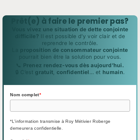
Prêt(e) à faire le premier pas?
Vous vivez une situation de dette conjointe
difficile?
Il est possible d’y voir clair et de
reprendre le contrôle.
La
proposition de consommateur conjointe
pourrait bien être la solution pour vous.
📞
Prenez rendez-vous dès aujourd’hui.
🔒 C’est
gratuit
,
confidentiel
… et
humain
.
Nom complet
*
*L'information transmise à Roy Métivier Roberge
demeurera confidentielle.