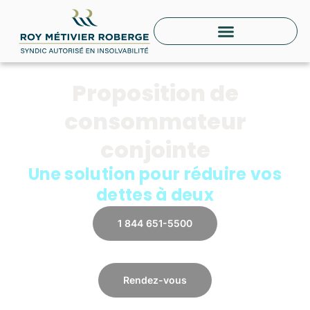
Aller
au
contenu
Proposition de
consommateur
conjointe​
Une solution pour réduire vos
dettes à deux
1 844 651-5500
Rendez-vous